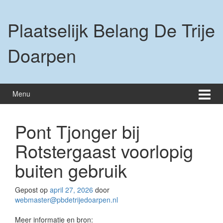
Ga
Ga
naar
naar
Plaatselijk Belang De Trije
inhoud
hoofdmenu
Doarpen
Menu
Pont Tjonger bij
Rotstergaast voorlopig
buiten gebruik
Gepost op
april 27, 2026
door
webmaster@pbdetrijedoarpen.nl
Meer informatie en bron: