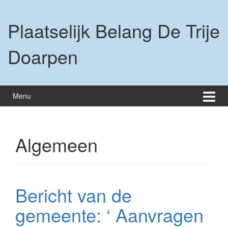
Ga
Ga
naar
naar
Plaatselijk Belang De Trije
inhoud
hoofdmenu
Doarpen
Menu
Algemeen
Bericht van de
gemeente: ‘ Aanvragen