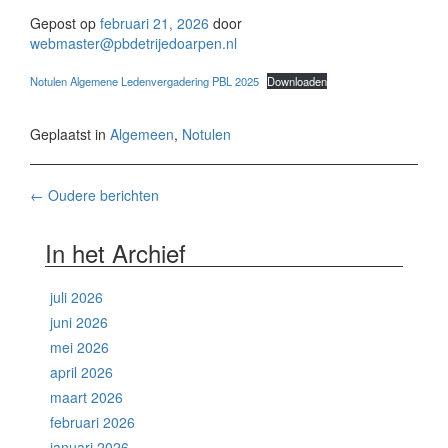
Gepost op
februari 21, 2026
door
webmaster@pbdetrijedoarpen.nl
Notulen Algemene Ledenvergadering PBL 2025
Downloaden
Geplaatst in
Algemeen
,
Notulen
Berichten
←
Oudere berichten
navigatie
In het Archief
juli 2026
juni 2026
mei 2026
april 2026
maart 2026
februari 2026
januari 2026