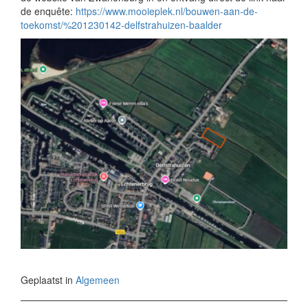
de enquête:
https://www.mooieplek.nl/bouwen-aan-de-
toekomst/%201230142-delfstrahuizen-baalder
Geplaatst in
Algemeen