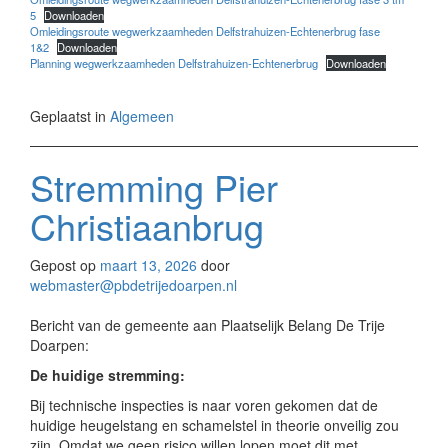
5
Downloaden
Omleidingsroute wegwerkzaamheden Delfstrahuizen-Echtenerbrug fase
1&2
Downloaden
Planning wegwerkzaamheden Delfstrahuizen-Echtenerbrug
Downloaden
Geplaatst in
Algemeen
Stremming Pier
Christiaanbrug
Gepost op
maart 13, 2026
door
webmaster@pbdetrijedoarpen.nl
Bericht van de gemeente aan Plaatselijk Belang De Trije
Doarpen:
De huidige stremming:
Bij technische inspecties is naar voren gekomen dat de
huidige heugelstang en schamelstel in theorie onveilig zou
zijn. Omdat we geen risico willen lopen moet dit met