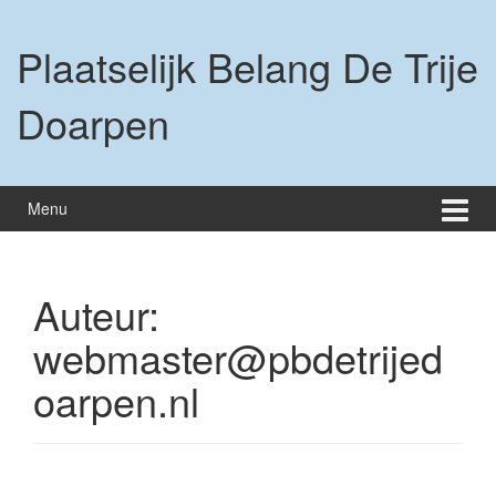
Ga
Ga
naar
naar
Plaatselijk Belang De Trije
inhoud
hoofdmenu
Doarpen
Menu
Auteur:
webmaster@pbdetrijed
oarpen.nl