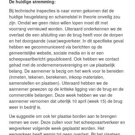
De huidige stremming:
Bij technische inspecties is naar voren gekomen dat de
huidige heugelstang en schamelstel in theorie onveilig zou
zijn. Omdat we geen risico willen lopen moet dit met
voorrang vernieuwd worden. Uiteraard onderkennen we de
overlast die een afsluiting van de brug heeft voor de dorpen
en het doorgaande (vaar)wegverkeer. In dit specifieke geval
hebben we gecommuniceerd via berichten op de
gemeentelijke website, sociale media en is er een
scheepvaartbericht gepubliceerd. Ook hebben we contact
gehad met de ondernemersvereniging en uw plaatselijk
belang. De aannemer is bezig om het werk voor te bereiden
(inmeten, tekenen, berekenen, inkoop materialen,
samenstellen en plaatsen). Uiteraard hebben we de
aannemer gewezen op de kritieke ligging van de brug en de
commerciële belangen. Deze week hebben we van de
aannemer vernomen dat uiterlijk 10 april (week 15) de brug
weer in bedrijf is.
Uw suggestie om ook ter plaatse borden aan te brengen
nemen we over. Deze zullen voor het scheepvaartverkeer en
wegverkeer volgende week geplaatst worden. Het
wegverkeer heeft weinig tot geen overlast. Bij het plaatsen