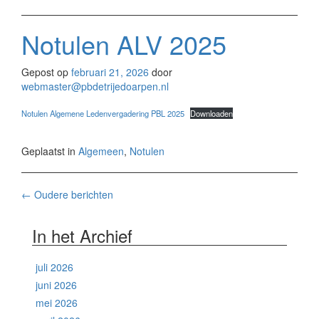
Notulen ALV 2025
Gepost op
februari 21, 2026
door
webmaster@pbdetrijedoarpen.nl
Notulen Algemene Ledenvergadering PBL 2025
Downloaden
Geplaatst in
Algemeen
,
Notulen
Berichten
←
Oudere berichten
navigatie
In het Archief
juli 2026
juni 2026
mei 2026