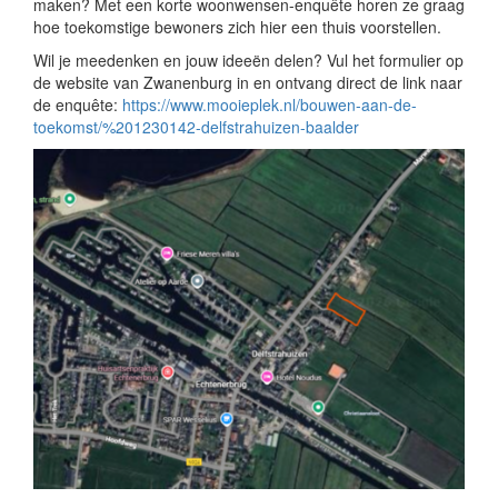
maken? Met een korte woonwensen-enquête horen ze graag
hoe toekomstige bewoners zich hier een thuis voorstellen.
Wil je meedenken en jouw ideeën delen? Vul het formulier op
de website van Zwanenburg in en ontvang direct de link naar
de enquête:
https://www.mooieplek.nl/bouwen-aan-de-
toekomst/%201230142-delfstrahuizen-baalder