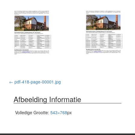
Bericht
←
pdf-418-page-00001.jpg
navigatie
Afbeelding Informatie
Volledige Grootte:
543×768
px