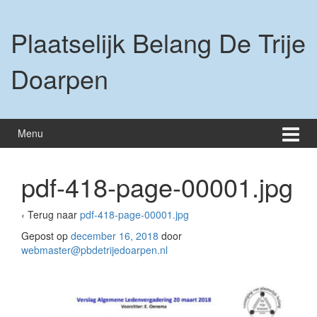
Ga
Ga
naar
naar
Plaatselijk Belang De Trije
inhoud
hoofdmenu
Doarpen
Menu
pdf-418-page-00001.jpg
‹ Terug naar
pdf-418-page-00001.jpg
Gepost op
december 16, 2018
door
webmaster@pbdetrijedoarpen.nl