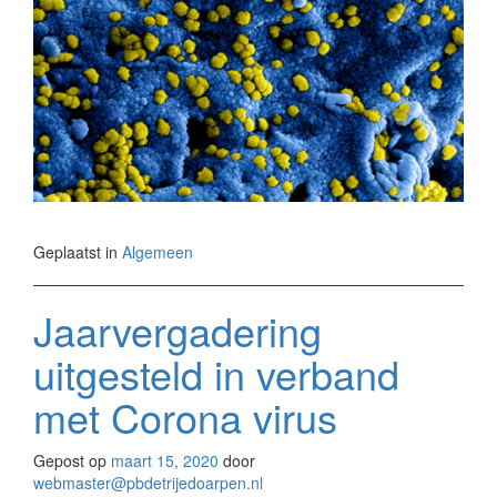
Geplaatst in
Algemeen
Jaarvergadering
uitgesteld in verband
met Corona virus
Gepost op
maart 15, 2020
door
webmaster@pbdetrijedoarpen.nl