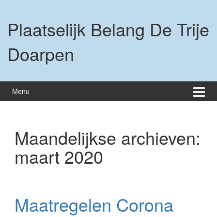
Ga
Ga
naar
naar
Plaatselijk Belang De Trije
inhoud
hoofdmenu
Doarpen
Menu
Maandelijkse archieven:
maart 2020
Maatregelen Corona