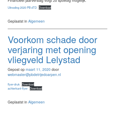
Financieel jaarverslag volgt zo spoedig mogelijk.
Uitnoding 2020 PB dTD
Download
Geplaatst in
Algemeen
Voorkom schade door
verjaring met opening
vliegveld Lelystad
Gepost op
maart 11, 2020
door
webmaster@pbdetrijedoarpen.nl
flyer-druk
Download
achterkant-flyer
Download
Geplaatst in
Algemeen