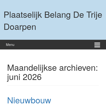
Ga
Ga
naar
naar
Plaatselijk Belang De Trije
inhoud
hoofdmenu
Doarpen
Menu
Maandelijkse archieven:
juni 2026
Nieuwbouw